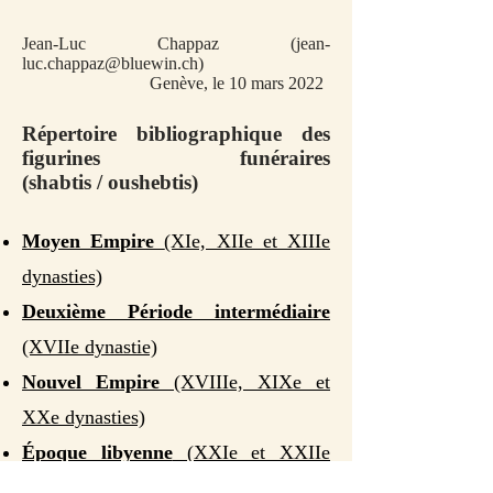
Jean-Luc Chappaz (
jean-
luc.chappaz@bluewin.ch
)
Genève, le 10 mars 2022
Répertoire bibliographique des
figurines funéraires
(shabtis / oushebtis)
Moyen Empire
(XIe, XIIe et XIIIe
dynasties)
Deuxième Période intermédiaire
(XVIIe dynastie)
Nouvel Empire
(XVIIIe, XIXe et
XXe dynasties)
Époque libyenne
(XXIe et XXIIe
dynasties)
et Troisième Période