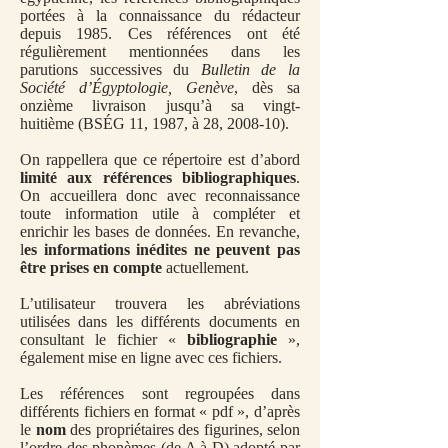
portées à la connaissance du rédacteur
depuis 1985. Ces références ont été
régulièrement mentionnées dans les
parutions successives du
Bulletin de la
Société d’Égyptologie, Genève
, dès sa
onzième livraison
jusqu’à sa vingt-
huitième
(
BSÉG 11, 1987, à 28, 2008-10
).
On rappellera que ce répertoire est d’abord
limité aux références bibliographiques
.
On accueillera donc avec reconnaissance
toute information utile à compléter et
enrichir les bases de données. En revanche,
l
es informations inédites ne peuvent pas
être prises en compte
actuellement.
L’utilisateur trouvera les abréviations
utilisées dans les différents documents en
consultant le fichier «
bibliographie
»,
également mise en ligne avec ces fichiers.
Les références sont regroupées dans
différents fichiers en format « pdf », d’après
le
nom
des propriétaires des figurines, selon
l’ordre des phonèmes (de A à D) adopté par