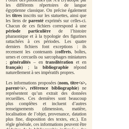
les différents répertoires de langue
égyptienne classique. On précise également
les
titres
inscrits sur les statuettes, ainsi que
les liens de
parenté
exprimés sur celles-ci.
Chacun de ces fichiers correspond à une
période particulière
de l’histoire
pharaonique et à la typologie des figurines
rattachées à ces périodes. Les quatre
derniers fichiers font exceptions : ils
recensent les contenants (
coffrets
, boîtes,
urnes et cercueils ou sarcophages miniatures
;
généralités
– en
translitération
et en
français
) ; la
bibliographie
répond
naturellement à ses impératifs propres.
Les informations proposées (
nom, titre<s>,
parent<s>, référence bibliographie
) ne
représentent qu’un extrait des données
recueillies. Ces dernières sont beaucoup
plus complètes et incluent d’autres
renseignements (dimension, matière,
localisation de l’objet, provenance, datation
plus fine, disposition des textes, etc.). En
règle générale, ces informations peuvent être