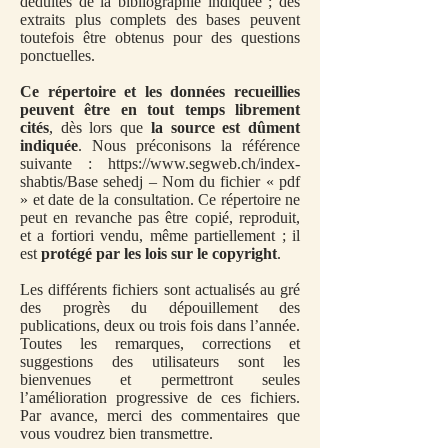
déduites de la bibliographie indiquée ; des
extraits plus complets des bases peuvent
toutefois être obtenus pour des questions
ponctuelles.
Ce répertoire et les données recueillies
peuvent être en tout temps librement
cités
, dès lors que
la source est dûment
indiquée
. Nous préconisons la référence
suivante :
https://www.segweb.ch/index-
shabtis/Base
sehedj
– Nom du fichier « pdf
» et date de la consultation. Ce répertoire ne
peut en revanche pas être copié, reproduit,
et a fortiori vendu, même partiellement ; il
est
protégé par les lois sur le copyright
.
Les différents fichiers sont actualisés au gré
des progrès du dépouillement des
publications, deux ou trois fois dans l’année.
Toutes les remarques, corrections et
suggestions des utilisateurs sont les
bienvenues et permettront seules
l’amélioration progressive de ces fichiers.
Par avance, merci des commentaires que
vous voudrez bien transmettre.