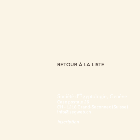
RETOUR À LA LISTE
Société d'Égyptologie, Genève
Case postale 26
CH - 1218 Grand-Saconnex (Suisse)
info@segweb.ch
Inscription