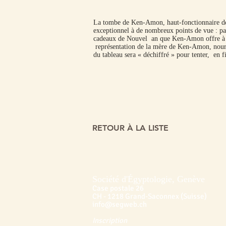
La tombe de Ken-Amon, haut-fonctionnaire de 
exceptionnel à de nombreux points de vue : par
cadeaux de Nouvel an que Ken-Amon offre à son 
représentation de la mère de Ken-Amon, nourri
du tableau sera « déchiffré » pour tenter, en f
RETOUR À LA LISTE
Société d'Égyptologie, Genève
Case postale 26
CH - 1218 Grand-Saconnex (Suisse)
info@segweb.ch
Inscription