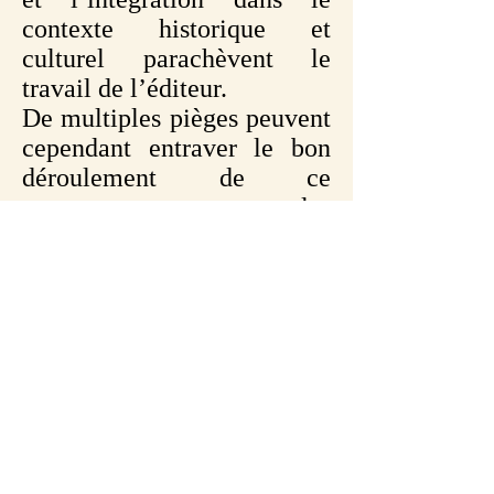
contexte historique et
culturel parachèvent le
travail de l’éditeur.
De multiples pièges peuvent
cependant entraver le bon
déroulement de ce
processus, et, pour les
déjouer, l’éditeur doit, en
plus de ses compétences de
philologue et d’historien, se
fier aussi à son intuition,
qualité subtile bien difficile
à définir et à mesurer !
Ces considérations générales
seront illustrées dans le
cadre du corpus démotique