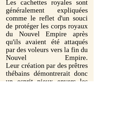
Les cachettes royales sont
généralement expliquées
comme le reflet d'un souci
de protéger les corps royaux
du Nouvel Empire après
qu'ils avaient été attaqués
par des voleurs vers la fin du
Nouvel Empire.
Leur création par des prêtres
thébains démontrerait donc
un esprit pieux envers les
rois d'antan.
Mais depuis quelques
années, il est devenu de plus
en plus clair que les prêtres
eux-mêmes étaient dans une
large mesure les