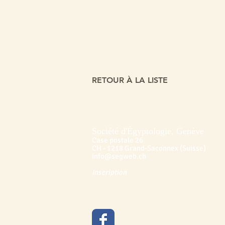
RETOUR À LA LISTE
Société d'Égyptologie, Genève
Case postale 26
CH - 1218 Grand-Saconnex (Suisse)
info@segweb.ch
Inscription