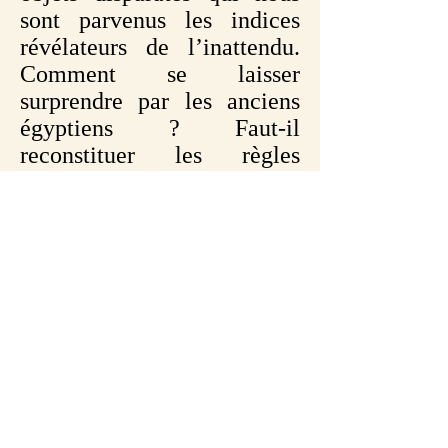
sont parvenus les indices
révélateurs de l’inattendu.
Comment se laisser
surprendre par les anciens
égyptiens ? Faut-il
reconstituer les règles
censées sous-tendre une
civilisation ou simplement
se contenter d’inventorier
des faits ? Ce séminaire se
propose d’étudier et
d’analyser quelques
exemples de cheminements
épistémologiques, parfois
surprenants, tant dans les
domaines archéologique que