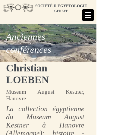
SOCIÉTÉ D'ÉGYPTOLOGIE
GENÈVE
Anciennes
conférences
Christian
LOEBEN
Museum August Kestner,
Hanovre
La collection égyptienne
du Museum August
Kestner à Hanovre
(Allemagne): histoire -