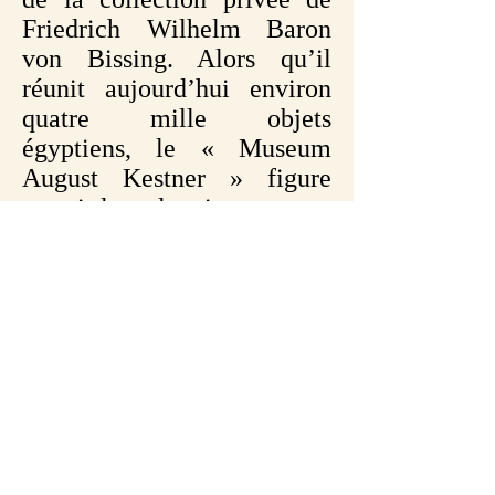
Friedrich Wilhelm Baron
von Bissing. Alors qu’il
réunit aujourd’hui environ
quatre mille objets
égyptiens, le « Museum
August Kestner » figure
parmi les plus importantes
collections de son genre en
Allemagne, ainsi que parmi
les collections
égyptologiques mondiales
les plus complètes.
Malheureusement, bien que
splendide, celle-ci n'a
jamais été étudiée avec soin
et reste pratiquement