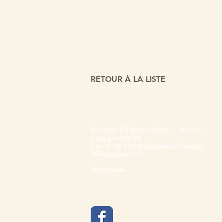
RETOUR À LA LISTE
Société d'Égyptologie, Genève
Case postale 26
CH - 1218 Grand-Saconnex (Suisse)
info@segweb.ch
Inscription