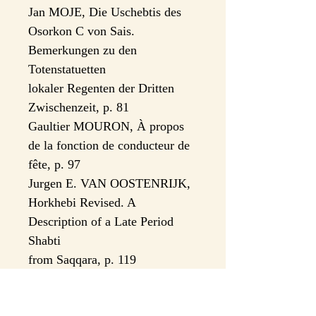
Jan MOJE, Die Uschebtis des
Osorkon C von Sais.
Bemerkungen zu den
Totenstatuetten
lokaler Regenten der Dritten
Zwischenzeit, p. 81
Gaultier MOURON, À propos
de la fonction de conducteur de
fête, p. 97
Jurgen E. VAN OOSTENRIJK,
Horkhebi Revised. A
Description of a Late Period
Shabti
from Saqqara, p. 119
Rogério SOUSA, Animal and
Human Headed Heart Amulets :